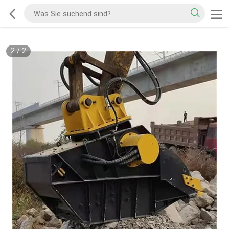
2
/
2