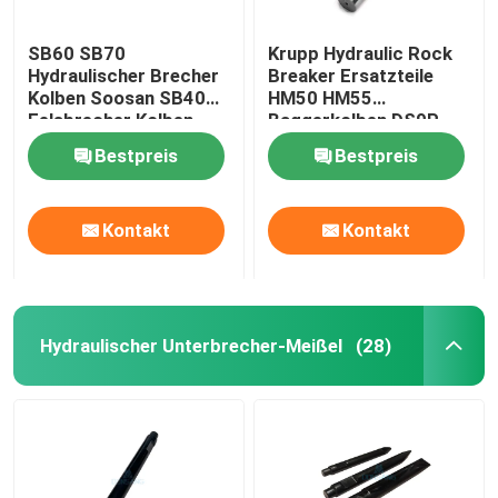
SB60 SB70
Krupp Hydraulic Rock
Hydraulischer Brecher
Breaker Ersatzteile
Kolben Soosan SB40
HM50 HM55
Felsbrecher Kolben
Baggerkolben DS9P
DS9P
Bestpreis
Bestpreis
Kontakt
Kontakt
Hydraulischer Unterbrecher-Meißel
(28)