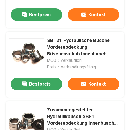
Bestpreis
Kontakt
Über uns
Fabrik-Ausflug
SB121 Hydraulische Büsche
Vorderabdeckung
Qualitätskontrolle
Büschenschub Innenbusch
DS10B
MOQ：Verkäuflich
Preis：Verhandlungsfähig
Treten Sie mit uns in Verbindung
Bestpreis
Kontakt
Fordern Sie ein Zitat
Hydraulischer Felsen-Unterbrecher
Zusammengestellter
Hydraulikbusch SB81
Vorderabdeckung Innenbusch
Bagger-hydraulischer Unterbrecher
DS10B
MOQ：Verkäuflich