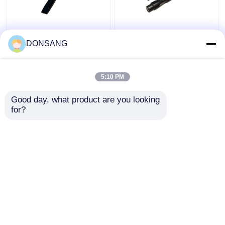
40Cr 42Cr 180mm
42CrMo Hydraulischer
Hydraulische
Brecher 175mm Chisel
DONSANG
Felshammer-Wedge-
Hydraulischer Brecher
Chisel für hydraulische
Bits Hydraulischer
Brecherteile DS8C
Felshammer DS86
5:10 PM
Bestpreis
Bestpreis
Good day, what product are you looking 
for?
Kontakt
Kontakt
Sehen Sie mehr an
Startseite
Über uns
Kontakt
Desktop Site
Sitemap
Privacy Policy