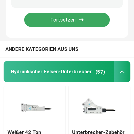
Hydraulische Unterbrecher-Teile
Bagger Crusher Bucket
ANDERE KATEGORIEN AUS UNS
Konkreter Pulverizer
Hydraulischer Pulverizer
Hydraulischer Felsen-Unterbrecher
(57)
Bagger halten sich fest
Benutzter Bagger Machine
Weißer 42 Ton
Unterbrecher-Zubehör