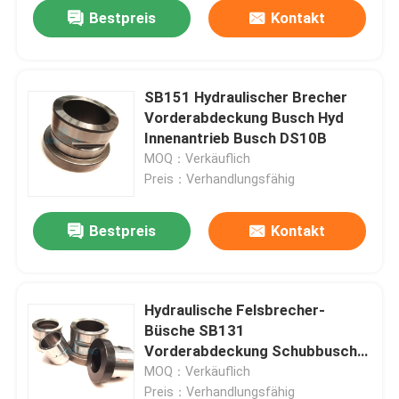
Bestpreis
Kontakt
SB151 Hydraulischer Brecher
Vorderabdeckung Busch Hyd
Innenantrieb Busch DS10B
MOQ：Verkäuflich
Preis：Verhandlungsfähig
Bestpreis
Kontakt
Haus
Hydraulische Felsbrecher-
Büsche SB131
Produkte
Vorderabdeckung Schubbusche
DS10B
MOQ：Verkäuflich
VR Show
Preis：Verhandlungsfähig