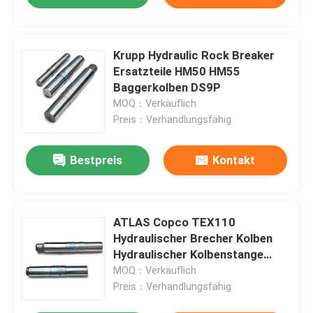
Krupp Hydraulic Rock Breaker
Ersatzteile HM50 HM55
Baggerkolben DS9P
MOQ：Verkäuflich
Preis：Verhandlungsfähig
Bestpreis
Kontakt
ATLAS Copco TEX110
Hydraulischer Brecher Kolben
Hydraulischer Kolbenstange
DS9P
MOQ：Verkäuflich
Preis：Verhandlungsfähig