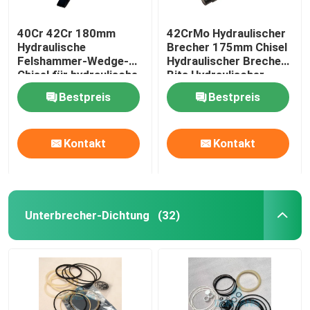
40Cr 42Cr 180mm
42CrMo Hydraulischer
Hydraulische
Brecher 175mm Chisel
Felshammer-Wedge-
Hydraulischer Brecher
Chisel für hydraulische
Bits Hydraulischer
Brecherteile DS8C
Felshammer DS86
Bestpreis
Bestpreis
Kontakt
Kontakt
Unterbrecher-Dichtung
(32)