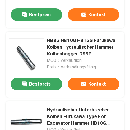
Bestpreis
Kontakt
Über uns
Fabrik-Ausflug
HB8G HB10G HB15G Furukawa
Kolben Hydraulischer Hammer
Qualitätskontrolle
Kolbenbagger DS9P
MOQ：Verkäuflich
Preis：Verhandlungsfähig
Treten Sie mit uns in Verbindung
Bestpreis
Kontakt
Fordern Sie ein Zitat
Hydraulischer Felsen-Unterbrecher
Hydraulischer Unterbrecher-
Kolben Furukawa Type For
Excavator Hammer HB10G
Bagger-hydraulischer Unterbrecher
HB20G
MOQ：Verkäuflich