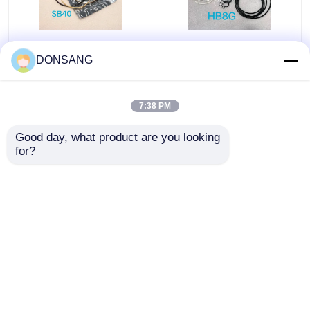
Blaue gelbe
Kolben-Dichtungs-
hydraulische Robbe Kit
Ausrüstung HB8G Jack
DONSANG
Rock Breaker Seal Kit
Hammer Seal Kit
des Unterbrecher-
Diameter 90mm
SB40
hydraulische
7:38 PM
Bestpreis
Bestpreis
Good day, what product are you looking 
for?
Kontakt
Kontakt
Sehen Sie mehr an
Startseite
Über uns
Kontakt
Desktop Site
Sitemap
Privacy Policy