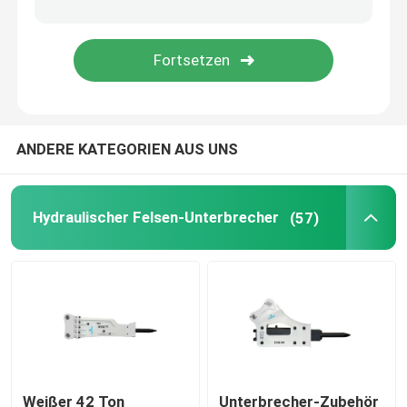
Hydraulische Unterbrecher-Teile
Bagger Crusher Bucket
ANDERE KATEGORIEN AUS UNS
Konkreter Pulverizer
Hydraulischer Pulverizer
Hydraulischer Felsen-Unterbrecher
(57)
Bagger halten sich fest
Benutzter Bagger Machine
Weißer 42 Ton
Unterbrecher-Zubehör