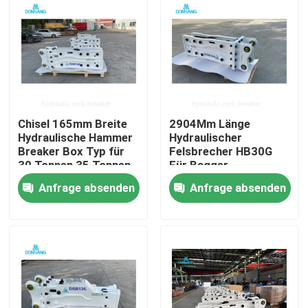
Chisel 165mm Breite
2904Mm Länge
Hydraulische Hammer
Hydraulischer
Breaker Box Typ für
Felsbrecher HB30G
30 Tonnen 35 Tonnen
Für Bagger
40 Tonnen Bagger
Schlagkraft 5250 J
Anfrage absenden
Anfrage absenden
Haus
Produkte
VR Show