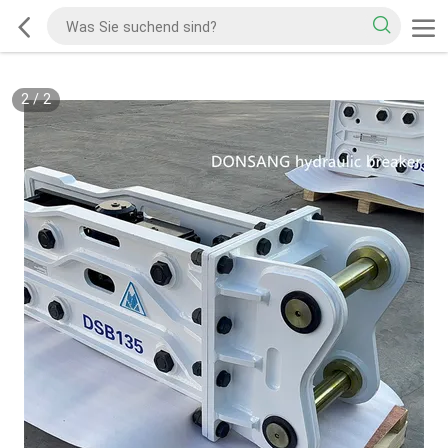
2
/
2