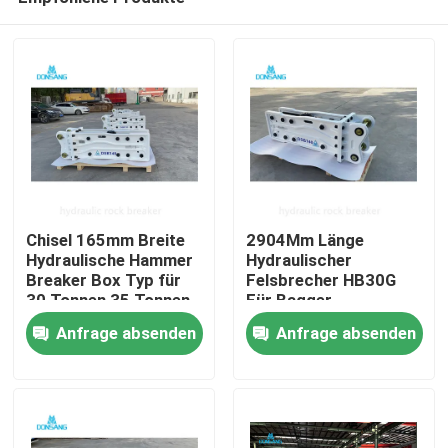
Chisel 165mm Breite
2904Mm Länge
Hydraulische Hammer
Hydraulischer
Breaker Box Typ für
Felsbrecher HB30G
30 Tonnen 35 Tonnen
Für Bagger
Haus
40 Tonnen Bagger
Schlagkraft 5250 J
Anfrage absenden
Anfrage absenden
Produkte
VR Show