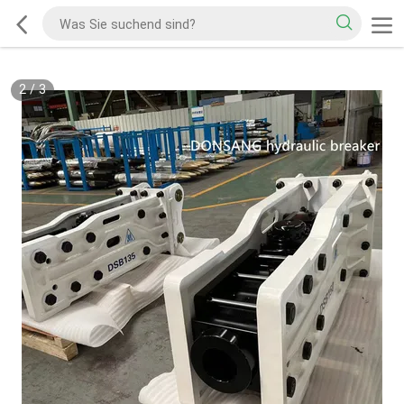
2
/
3