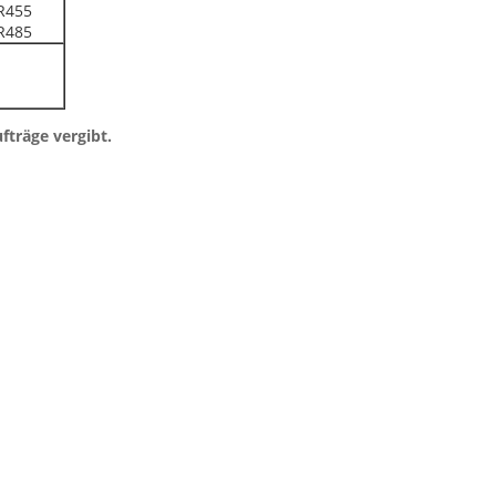
R455
R485
fträge vergibt.