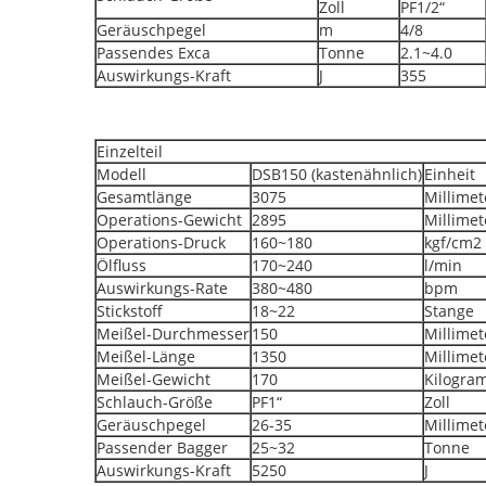
Zoll
PF1/2“
Geräuschpegel
m
4/8
Passendes Exca
Tonne
2.1~4.0
Auswirkungs-Kraft
J
355
Einzelteil
Modell
DSB150 (kastenähnlich)
Einheit
Gesamtlänge
3075
Millimet
Operations-Gewicht
2895
Millimet
Operations-Druck
160~180
kgf/cm2
Ölfluss
170~240
l/min
Auswirkungs-Rate
380~480
bpm
Stickstoff
18~22
Stange
Meißel-Durchmesser
150
Millimet
Meißel-Länge
1350
Millimet
Meißel-Gewicht
170
Kilogra
Schlauch-Größe
PF1“
Zoll
Geräuschpegel
26-35
Millimet
Passender Bagger
25~32
Tonne
Auswirkungs-Kraft
5250
J