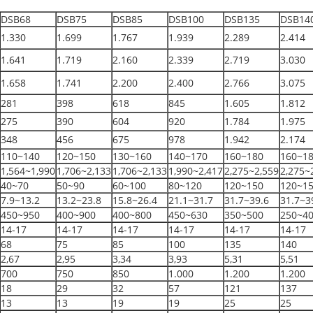
DSB68
DSB75
DSB85
DSB100
DSB135
DSB14
1.330
1.699
1.767
1.939
2.289
2.414
1.641
1.719
2.160
2.339
2.719
3.030
1.658
1.741
2.200
2.400
2.766
3.075
281
398
618
845
1.605
1.812
275
390
604
920
1.784
1.975
348
456
675
978
1.942
2.174
110~140
120~150
130~160
140~170
160~180
160~1
1,564~1,990
1,706~2,133
1,706~2,133
1,990~2,417
2,275~2,559
2,275~
40~70
50~90
60~100
80~120
120~150
120~1
7.9~13.2
13.2~23.8
15.8~26.4
21.1~31.7
31.7~39.6
31.7~3
450~950
400~900
400~800
450~630
350~500
250~4
14-17
14-17
14-17
14-17
14-17
14-17
68
75
85
100
135
140
2,67
2,95
3,34
3,93
5,31
5,51
700
750
850
1.000
1.200
1.200
18
29
32
57
121
137
13
13
19
19
25
25