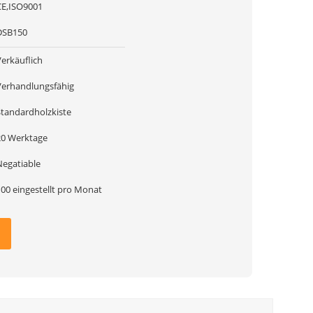
CE,ISO9001
DSB150
Verkäuflich
Verhandlungsfähig
Standardholzkiste
20 Werktage
Negatiable
100 eingestellt pro Monat