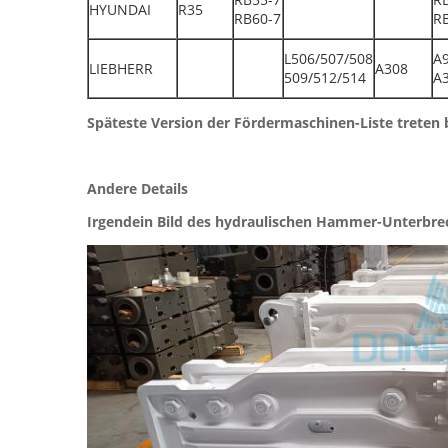
HYUNDAI
R35
RB60-7
R
L506/507/508
A
LIEBHERR
A308
509/512/514
A
Späteste Version der Fördermaschinen-Liste treten b
Andere Details
Irgendein Bild des hydraulischen Hammer-Unterbre