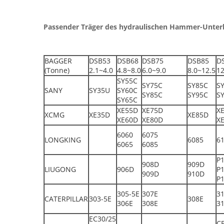
Passender Träger des hydraulischen Hammer-Unter
BAGGER
DSB53
DSB68
DSB75
DSB85
D
(Tonne)
2.1~4.0
4.8~8.0
6.0~9.0
8.0~12.5
1
SY55C
SY75C
SY85C
S
SANY
SY35U
SY60C
SY85C
SY95C
S
SY65C
XE55D
XE75D
X
XCMG
XE35D
XE85D
XE60D
XE80D
X
6060
6075
LONGKING
6085
6
6065
6085
P
908D
909D
LIUGONG
906D
P
909D
910D
P
305-5E
307E
3
CATERPILLAR
303-5E
308E
306E
308E
3
EC30/25
C