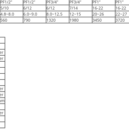
PF1/2“
PF1/2“
PF3/4“
PF3/4“
PF1“
PF1“
5/10
6/12
6/12
7/14
16-22
16-22
4.8~8.0
6.0~9.0
8.0~12.5
12~15
20~26
22~27
560
790
1320
1980
3450
3720
er
er
er
er
mm
er