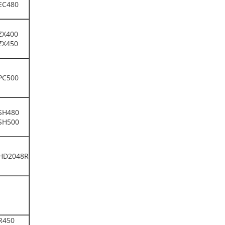
EC480
ZX400
ZX450
PC500
SH480
SH500
HD2048R
R450