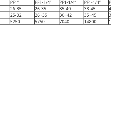
PF1“
PF1-1/4“
PF1-1/4“
PF1-1/4“
PF1-1/4“
26-35
26-35
35-40
38-45
42-48
25-32
26~35
30~42
35~45
36~45
5250
5750
7040
14800
17550