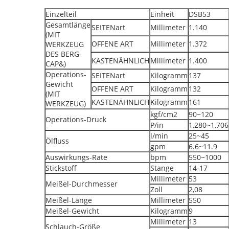
Einzelteil
Einheit
DSB53
Gesamtlänge
SEITENart
Millimeter
1.140
(MIT
OFFENE ART
Millimeter
1.372
WERKZEUG
DES BERG-
KASTENÄHNLICH
Millimeter
1.400
CAP&)
Operations-
SEITENart
Kilogramm
137
Gewicht
OFFENE ART
Kilogramm
132
(MIT
KASTENÄHNLICH
Kilogramm
161
WERKZEUG)
kgf/cm2
90~120
Operations-Druck
P/in
1,280~1,706
l/min
25~45
Ölfluss
gpm
6.6~11.9
Auswirkungs-Rate
bpm
550~1000
Stickstoff
Stange
14-17
Millimeter
53
Meißel-Durchmesser
Zoll
2,08
Meißel-Länge
Millimeter
550
Meißel-Gewicht
Kilogramm
9
Millimeter
13
Schlauch-Größe