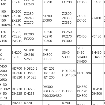
EC210
EC290
EC290
EC360
EC460
E140
EC240
X100
ZX200
ZX230
ZX300
X130W
ZX210
ZX280
ZX360
ZX240
ZX330
ZX400
X150
ZX220
ZX300
ZX400
ZX270
ZX350
X100WD
ZX270
C120
PC200
PC250
PC250
PC200
C150
PC220
PC270
PC270
PC400
PC450
PC220
W150
PW210
PC300
PC300
S100
40
SH200
S90
SH200
S340
S430
SH460
70
SH240
SH300
S260
S390
SH400
SH480
H120
S260
SH330
SH450
D450
HD700
HD820-5
HD1203
D500
HD1023R
HD800
HD880
HD1100
HD1638R
D550
HD1430R
HD820
HD1023
HD1200
D650
H130
DH300
DH360
H130W
DH220
DH225
DH450
SOLAR280/
DH300
DH420
H150
DH225
DH258
DH500
290/320/330
DH500
H170
RB200
R220
R290
B130-7
R260
R420
R450