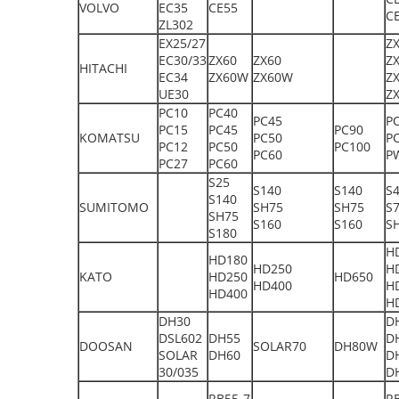
VOLVO
EC35
CE55
C
ZL302
EX25/27
Z
EC30/33
ZX60
ZX60
Z
HITACHI
EC34
ZX60W
ZX60W
Z
UE30
Z
PC10
PC40
PC45
P
PC15
PC45
PC90
KOMATSU
PC50
P
PC12
PC50
PC100
PC60
P
PC27
PC60
S25
S140
S140
S
S140
SUMITOMO
SH75
SH75
S
SH75
S160
S160
S
S180
H
HD180
HD250
H
KATO
HD250
HD650
HD400
H
HD400
H
DH30
D
DSL602
DH55
D
DOOSAN
SOLAR70
DH80W
SOLAR
DH60
D
30/035
D
RB55-7
R