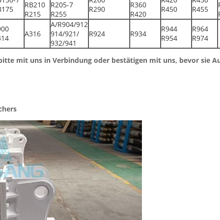
RB210
R205-7
R360
B175
R290
R450
R455
R215
R255
R420
A/R904/912
900
R944
R964
A316
914/921/
R924
R934
314
R954
R974
932/941
itte mit uns in Verbindung oder bestätigen mit uns, bevor sie Au
chers