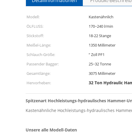
Detailinformationen
Produkt-Beschrei
Modell:
Kastenähnlich
ÖLFLUSS:
170~240 l/min
Stickstoff:
18-22 Stange
Meißel-Länge:
1350 Millimeter
Schlauch-Größe:
“ Zoll PF1
Passender Bagger:
25~32 Tonne
Gesamtlänge:
3075 Millimeter
32 Ton Hydraulic Ha
Hervorheben:
Spitzenart Hochleistungs-hydraulisches Hammer-Un
Kastenähnliche Hochleistungs-hydraulisches Hammer
Unsere alle Modell-Daten