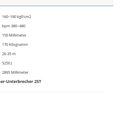
160~180 kgf/cm2
bpm 380~480
150 Millimeter
170 Kilogramm
26-35 m
5250 J
2895 Millimeter
er-Unterbrecher 25T