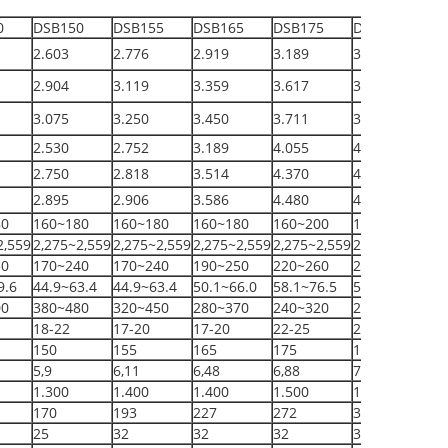
0
DSB150
DSB155
DSB165
DSB175
DSB180
2.603
2.776
2.919
3.189
3.253
2.904
3.119
3.359
3.617
3.753
3.075
3.250
3.450
3.711
3.760
2.530
2.752
3.189
4.055
4.586
2.750
2.818
3.514
4.370
4.600
2.895
2.906
3.586
4.480
4.658
80
160~180
160~180
160~180
160~200
180~220
2,559
2,275~2,559
2,275~2,559
2,275~2,559
2,275~2,559
2,559~3,128
50
170~240
170~240
190~250
220~260
220~260
9.6
44.9~63.4
44.9~63.4
50.1~66.0
58.1~76.5
58.1~76.5
00
380~480
320~450
280~370
240~320
210~300
18-22
17-20
17-20
22-25
22-25
150
155
165
175
185
5,9
6,11
6,48
6,88
7,27
1.300
1.400
1.400
1.500
1.600
170
193
227
272
320
25
32
32
32
32