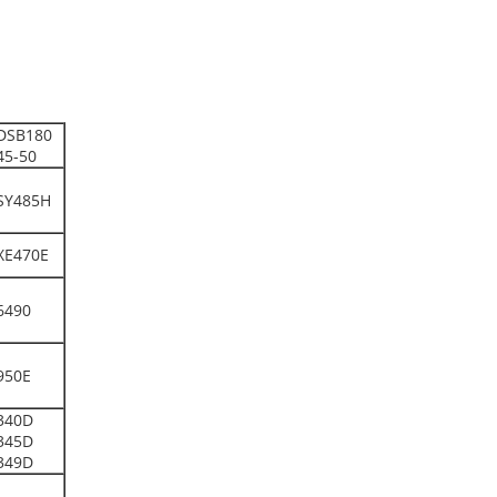
DSB180
45-50
SY485H
XE470E
6490
950E
340D
345D
349D