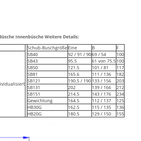
üsche Innenbüsche Weitere Details:
Schub-Buschgröße
Eine
B
F
SB40
92 / 91 / 90
69 / 54
100
SB43
95.5
61 von 75.5
100
SB50
121.5
101 / 81
117
SB81
165.6
111 / 136
182
SB121
190.5 / 190
133 / 156
203
ividualisiert
SB131
202
139 / 166
212
SB151
214.5
143 / 176
234
Gewichtung
164.5
112 / 137
125
HB30G
162.5
115 / 135
136
HB20G
180.5
129 / 150
155