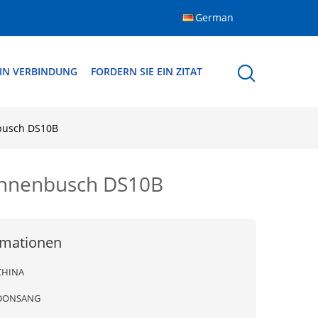
German
 IN VERBINDUNG
FORDERN SIE EIN ZITAT
busch DS10B
Innenbusch DS10B
rmationen
CHINA
DONSANG