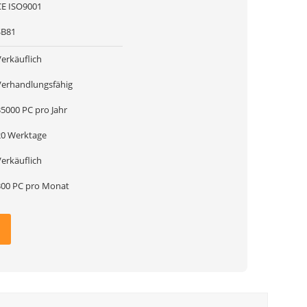
CE ISO9001
SB81
Verkäuflich
Verhandlungsfähig
35000 PC pro Jahr
20 Werktage
Verkäuflich
300 PC pro Monat