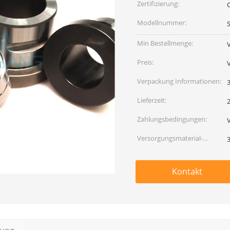
Zertifizierung:
Modellnummer:
Min Bestellmenge:
Preis:
Verpackung Informationen:
Lieferzeit:
Zahlungsbedingungen:
Versorgungsmaterial-
Fähigkeit:
Kontakt