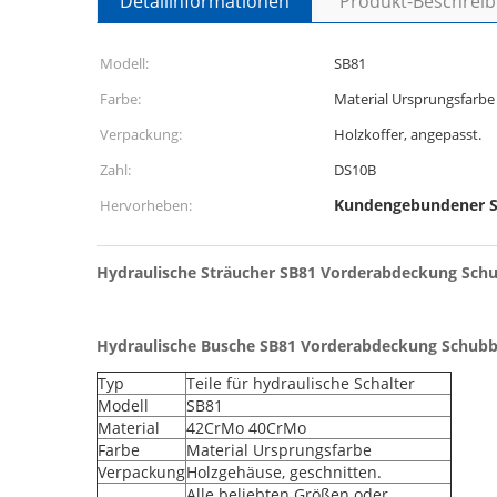
Detailinformationen
Produkt-Beschrei
Modell:
SB81
Farbe:
Material Ursprungsfarbe
Verpackung:
Holzkoffer, angepasst.
Zahl:
DS10B
Kundengebundener S
Hervorheben:
Hydraulische Sträucher SB81 Vorderabdeckung Schu
Hydraulische Busche SB81 Vorderabdeckung Schubbu
Typ
Teile für hydraulische Schalter
Modell
SB81
Material
42CrMo 40CrMo
Farbe
Material Ursprungsfarbe
Verpackung
Holzgehäuse, geschnitten.
Alle beliebten Größen oder