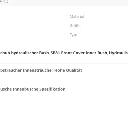
bung
Material:
Größe:
Typ:
chub hydraulischer Bush
SB81 Front Cover Inner Bush
Hydraulis
,
,
bsträucher Innensträucher Hohe Qualität
sche Innenbusche Spezifikation: