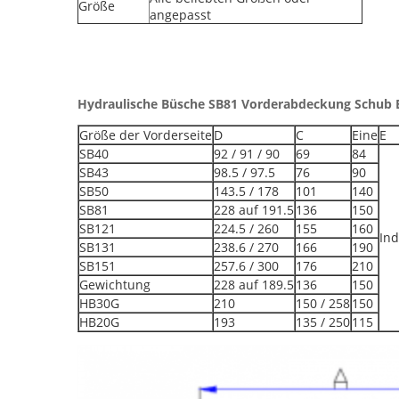
Größe
angepasst
Hydraulische Büsche SB81 Vorderabdeckung Schub B
Größe der Vorderseite
D
C
Eine
E
SB40
92 / 91 / 90
69
84
SB43
98.5 / 97.5
76
90
SB50
143.5 / 178
101
140
SB81
228 auf 191.5
136
150
SB121
224.5 / 260
155
160
Ind
SB131
238.6 / 270
166
190
SB151
257.6 / 300
176
210
Gewichtung
228 auf 189.5
136
150
HB30G
210
150 / 258
150
HB20G
193
135 / 250
115