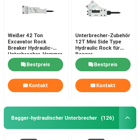
Weißer 42 Ton
Unterbrecher-Zubehör
Excavator Rock
12T Mini Side Type
Breaker Hydraulic-
Hydraulic Rock für
Unterbrecher-Hammer
Bagger
der Tonnen-52
Bestpreis
Bestpreis
Kontakt
Kontakt
Haus
Bagger-hydraulischer Unterbrecher
(126)
Produkte
VR Show