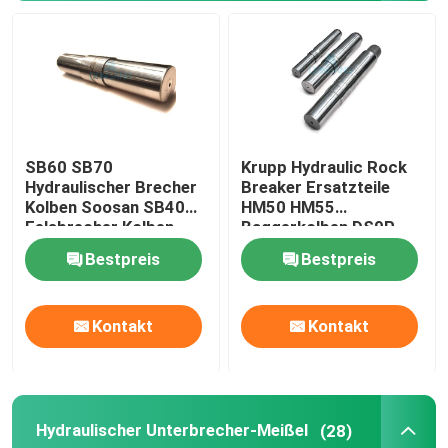
Hydraulische Unterbrecher-Teile
Bagger Crusher Bucket
SB60 SB70
Krupp Hydraulic Rock
Konkreter Pulverizer
Hydraulischer Brecher
Breaker Ersatzteile
Kolben Soosan SB40
HM50 HM55
Felsbrecher Kolben
Baggerkolben DS9P
Hydraulischer Pulverizer
DS9P
Bestpreis
Bestpreis
Bagger halten sich fest
Kontakt
Kontakt
Benutzter Bagger Machine
Hydraulischer Unterbrecher-Meißel
(28)