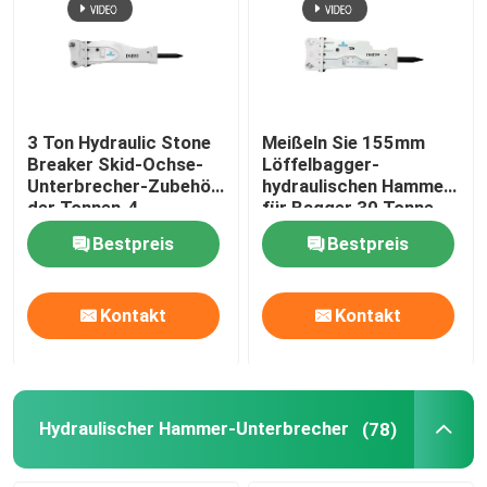
Über uns
Fabrik-Ausflug
3 Ton Hydraulic Stone
Meißeln Sie 155mm
Breaker Skid-Ochse-
Löffelbagger-
Unterbrecher-Zubehör
hydraulischen Hammer
Qualitätskontrolle
der Tonnen-4
für Bagger 30 Tonne
Bestpreis
Bestpreis
Treten Sie mit uns in Verbindung
Kontakt
Kontakt
Fordern Sie ein Zitat
Hydraulischer Felsen-Unterbrecher
Hydraulischer Hammer-Unterbrecher
(78)
Bagger-hydraulischer Unterbrecher