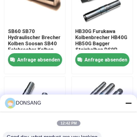
Über uns
SB60 SB70
HB30G Furukawa
Fabrik-Ausflug
Hydraulischer Brecher
Kolbenbrecher HB40G
Kolben Soosan SB40
HB50G Bagger
Felsbrecher Kolben
Steinkolben DS9P
DS9P
Qualitätskontrolle
Anfrage absenden
Anfrage absenden
Treten Sie mit uns in Verbindung
Fordern Sie ein Zitat
DONSANG
Hydraulischer Felsen-Unterbrecher
12:42 PM
Bagger-hydraulischer Unterbrecher