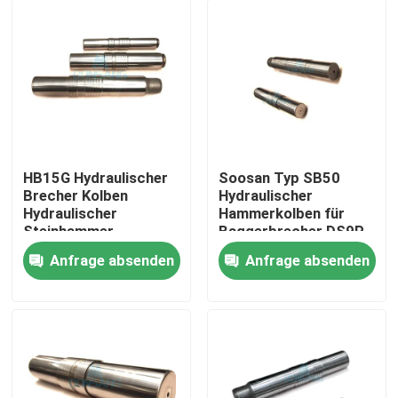
HB15G Hydraulischer
Soosan Typ SB50
Brecher Kolben
Hydraulischer
Hydraulischer
Hammerkolben für
Steinhammer
Baggerbrecher DS9P
Ersatzteile Kolben
Anfrage absenden
Anfrage absenden
DS9P zum Verkauf
Haus
Produkte
VR Show