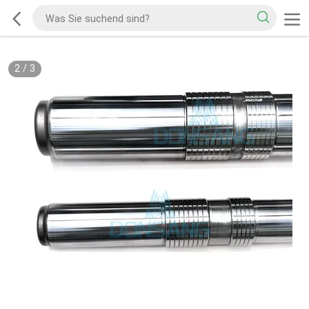
2
/
3