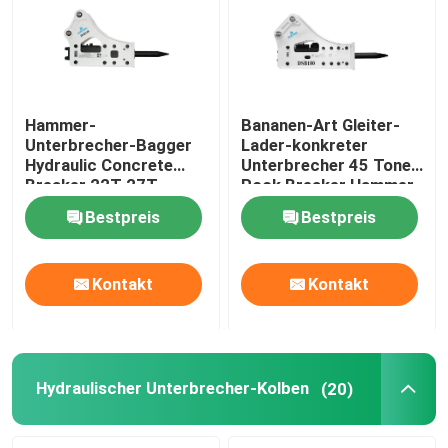
Über uns
Fabrik-Ausflug
Hammer-
Bananen-Art Gleiter-
Unterbrecher-Bagger
Lader-konkreter
Hydraulic Concrete
Unterbrecher 45 Tone
Qualitätskontrolle
Breaker 22T 27T
Rock Breaker Hammer
hydraulischer
Bestpreis
Bestpreis
Treten Sie mit uns in Verbindung
Kontakt
Kontakt
Fordern Sie ein Zitat
Hydraulischer Felsen-Unterbrecher
Hydraulischer Unterbrecher-Kolben
(20)
Bagger-hydraulischer Unterbrecher