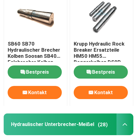
Hydraulischer Hammer-Unterbrecher
Hydraulischer Unterbrecher-Kolben
SB60 SB70
Krupp Hydraulic Rock
Hydraulischer Brecher
Breaker Ersatzteile
Hydraulischer Unterbrecher-Meißel
Kolben Soosan SB40
HM50 HM55
Felsbrecher Kolben
Baggerkolben DS9P
DS9P
Bestpreis
Bestpreis
Unterbrecher-Dichtung
Kontakt
Kontakt
Unterbrecher-Bolzen
Hydraulische Büsche
Hydraulischer Unterbrecher-Meißel
(28)
Hydraulischer Unterbrecher-Zylinder