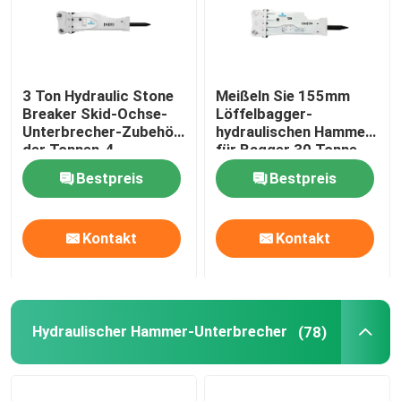
3 Ton Hydraulic Stone
Meißeln Sie 155mm
Breaker Skid-Ochse-
Löffelbagger-
Unterbrecher-Zubehör
hydraulischen Hammer
der Tonnen-4
für Bagger 30 Tonne
Bestpreis
Bestpreis
Kontakt
Kontakt
Haus
Hydraulischer Hammer-Unterbrecher
(78)
Produkte
VR Show