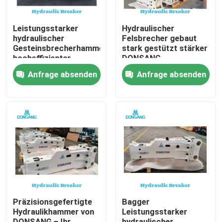
Leistungsstarker
Hydraulischer
hydraulischer
Felsbrecher gebaut
Gesteinsbrecherhammer,
stark gestützt stärker
hocheffizienter
DONSANG
hydraulischer
Hydraulische Brecher
Anfrage absenden
Anfrage absenden
Gesteinsbrecher für
mit 24/7
Hochleistungs-
ExpertenunterstützungHyd
Bauprojekte, vom
Felshammer
Gesteinsabbau bis
Anschlüsse
zum Recycling,
Baumaschinenherstellung
DONSANG vielseitige
Hydraulikbrecher mit
OEM-Garantie
Haus
Produkte
Präzisionsgefertigte
Bagger
Hydraulikhammer von
Leistungsstarker
VR Show
DONSANG – Ihr
hydraulischer