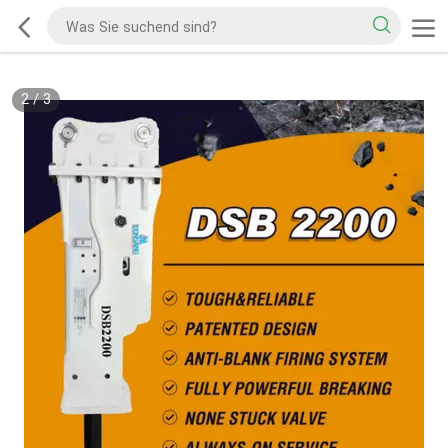
2
/
3