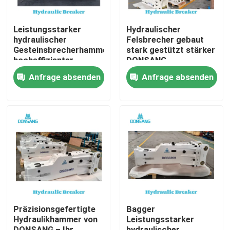
Leistungsstarker
Hydraulischer
hydraulischer
Felsbrecher gebaut
Gesteinsbrecherhammer,
stark gestützt stärker
hocheffizienter
DONSANG
hydraulischer
Hydraulische Brecher
Anfrage absenden
Anfrage absenden
Gesteinsbrecher für
mit 24/7
Hochleistungs-
ExpertenunterstützungHyd
Bauprojekte, vom
Felshammer
Gesteinsabbau bis
Anschlüsse
zum Recycling,
Baumaschinenherstellung
DONSANG vielseitige
Hydraulikbrecher mit
OEM-Garantie
Haus
Produkte
Präzisionsgefertigte
Bagger
Hydraulikhammer von
Leistungsstarker
VR Show
DONSANG – Ihr
hydraulischer