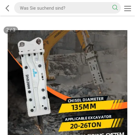
2
/
3