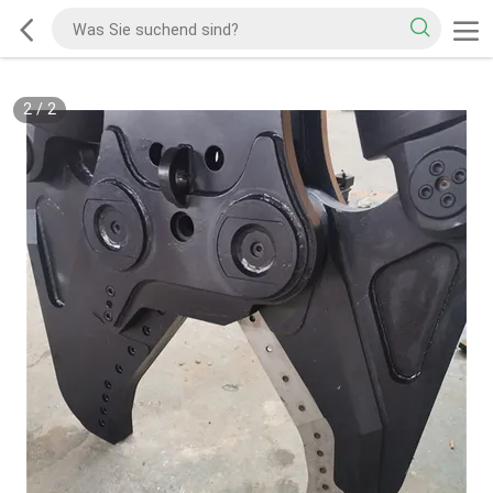
2
/
2