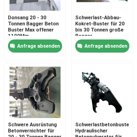
Donsang 20 - 30
Schwerlast-Abbau-
Tonnen Bagger Beton
Kokret-Buster für 20
Buster Max offener
bis 30 Tonnen große
1100Mm
Bagger
Anfrage absenden
Anfrage absenden
Haus
Produkte
Schwere Ausrüstung
Schwerlastbetonbuster
Betonvernichter für
Hydraulischer
VR Show
20 - 30 Tonnen Bagger
Betonpulverator für