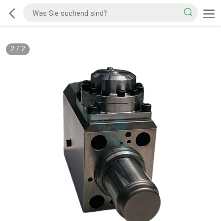
2
/
2