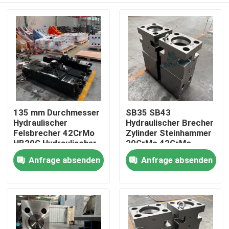
135 mm Durchmesser
SB35 SB43
Hydraulischer
Hydraulischer Brecher
Felsbrecher 42CrMo
Zylinder Steinhammer
HB20G Hydraulischer
20CrMo 42CrMo
Felsbrecher Zylinder
Vorderkopf Zylinder
Anfrage absenden
Anfrage absenden
Haus
Fels DS13C Hammer
DS13C
Ersatzteile
Produkte
VR Show