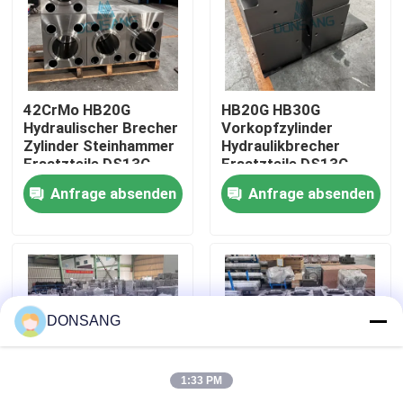
Über uns
Fabrik-Ausflug
42CrMo HB20G
HB20G HB30G
Hydraulischer Brecher
Vorkopfzylinder
Zylinder Steinhammer
Hydraulikbrecher
Ersatzteile DS13C
Ersatzteile DS13C
Qualitätskontrolle
Anfrage absenden
Anfrage absenden
Treten Sie mit uns in Verbindung
Fordern Sie ein Zitat
DONSANG
Hydraulischer Felsen-Unterbrecher
1:33 PM
Bagger-hydraulischer Unterbrecher