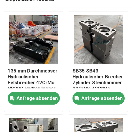
135 mm Durchmesser
SB35 SB43
Hydraulischer
Hydraulischer Brecher
Felsbrecher 42CrMo
Zylinder Steinhammer
HB20G Hydraulischer
20CrMo 42CrMo
Haus
Felsbrecher Zylinder
Vorderkopf Zylinder
Anfrage absenden
Anfrage absenden
Fels DS13C Hammer
DS13C
Ersatzteile
Produkte
VR Show