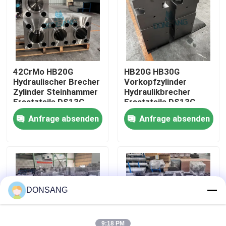
Über uns
Fabrik-Ausflug
42CrMo HB20G
HB20G HB30G
Hydraulischer Brecher
Vorkopfzylinder
Zylinder Steinhammer
Hydraulikbrecher
Qualitätskontrolle
Ersatzteile DS13C
Ersatzteile DS13C
Anfrage absenden
Anfrage absenden
Treten Sie mit uns in Verbindung
Fordern Sie ein Zitat
Hydraulischer Felsen-Unterbrecher
DONSANG
Bagger-hydraulischer Unterbrecher
9:18 PM