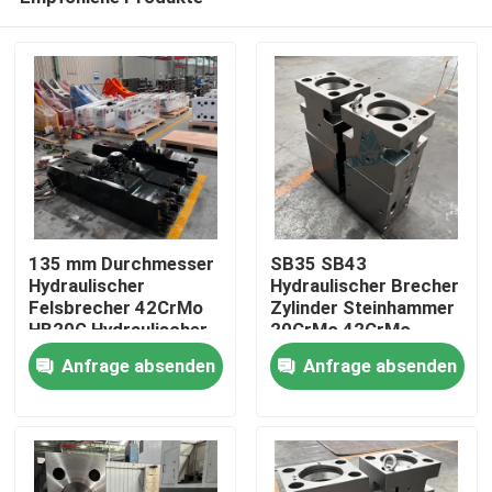
135 mm Durchmesser
SB35 SB43
Hydraulischer
Hydraulischer Brecher
Felsbrecher 42CrMo
Zylinder Steinhammer
HB20G Hydraulischer
20CrMo 42CrMo
Haus
Felsbrecher Zylinder
Vorderkopf Zylinder
Anfrage absenden
Anfrage absenden
Fels DS13C Hammer
DS13C
Ersatzteile
Produkte
VR Show