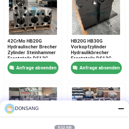
Über uns
Fabrik-Ausflug
42CrMo HB20G
HB20G HB30G
Hydraulischer Brecher
Vorkopfzylinder
Zylinder Steinhammer
Hydraulikbrecher
Qualitätskontrolle
Ersatzteile DS13C
Ersatzteile DS13C
Anfrage absenden
Anfrage absenden
Treten Sie mit uns in Verbindung
Fordern Sie ein Zitat
Hydraulischer Felsen-Unterbrecher
DONSANG
Bagger-hydraulischer Unterbrecher
9:12 AM