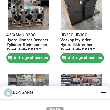
Über uns
Fabrik-Ausflug
42CrMo HB20G
HB20G HB30G
Hydraulischer Brecher
Vorkopfzylinder
Zylinder Steinhammer
Hydraulikbrecher
Qualitätskontrolle
Ersatzteile DS13C
Ersatzteile DS13C
Anfrage absenden
Anfrage absenden
Treten Sie mit uns in Verbindung
Fordern Sie ein Zitat
Hydraulischer Felsen-Unterbrecher
DONSANG
Bagger-hydraulischer Unterbrecher
6:47 PM