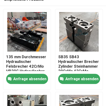
135 mm Durchmesser
SB35 SB43
Hydraulischer
Hydraulischer Brecher
Felsbrecher 42CrMo
Zylinder Steinhammer
HB20G Hydraulischer
20CrMo 42CrMo
Haus
Felsbrecher Zylinder
Vorderkopf Zylinder
Anfrage absenden
Anfrage absenden
Fels DS13C Hammer
DS13C
Ersatzteile
Produkte
VR Show