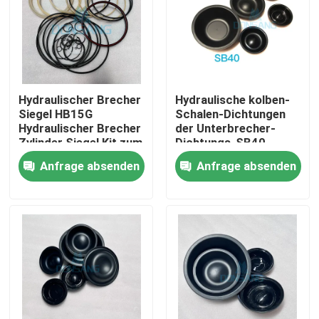
Hydraulischer Brecher
Hydraulische kolben-
Siegel HB15G
Schalen-Dichtungen
Hydraulischer Brecher
der Unterbrecher-
Zylinder Siegel Kit zum
Dichtungs-SB40
Verkauf
Gummifür Bagger
Anfrage absenden
Anfrage absenden
Haus
Produkte
VR Show