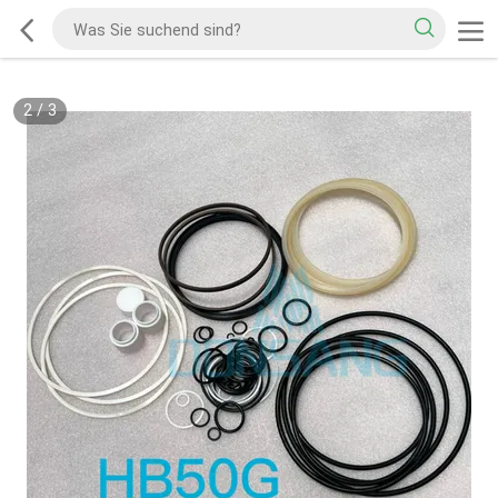
2
/
3