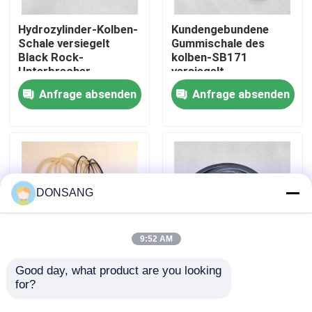
Hydrozylinder-Kolben-
Kundengebundene
Über uns
Schale versiegelt
Gummischale des
Black Rock-
kolben-SB171
Unterbrecher-
versiegelt
Fabrik-Ausflug
Gummikolben-Schalen
hydraulische Schalen-
Anfrage absenden
Anfrage absenden
Dichtungen
Qualitätskontrolle
Treten Sie mit uns in Verbindung
DONSANG
Fordern Sie ein Zitat
9:52 AM
Hydraulischer Felsen-Unterbrecher
Good day, what product are you looking 
Hydrauliköl-Robbe Kit
Hydraulische
for?
Hydraulic Rock
Unterbrecher-Robbe
Breaker Parts SB171
Kit Rock Breaker
Bagger-hydraulischer Unterbrecher