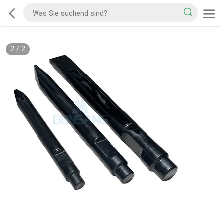
2
/
2