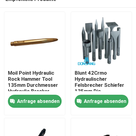
Moil Point Hydraulic
Blunt 42Crmo
Rock Hammer Tool
Hydraulischer
135mm Durchmesser
Felsbrecher Schiefer
Hydraulic Breaker
135mm Dia
Haus
Chisel zum Verkauf
Hydraulischer Hammer
Anfrage absenden
Anfrage absenden
DS8C
Teile Schiefer DS8C
Produkte
VR Show