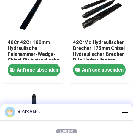
Über uns
Fabrik-Ausflug
40Cr 42Cr 180mm
42CrMo Hydraulischer
Hydraulische
Brecher 175mm Chisel
Felshammer-Wedge-
Hydraulischer Brecher
Qualitätskontrolle
Chisel für hydraulische
Bits Hydraulischer
Brecherteile DS8C
Felshammer DS86
Anfrage absenden
Anfrage absenden
Treten Sie mit uns in Verbindung
Fordern Sie ein Zitat
Hydraulischer Felsen-Unterbrecher
DONSANG
Bagger-hydraulischer Unterbrecher
3:00 PM