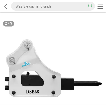
2
/
3