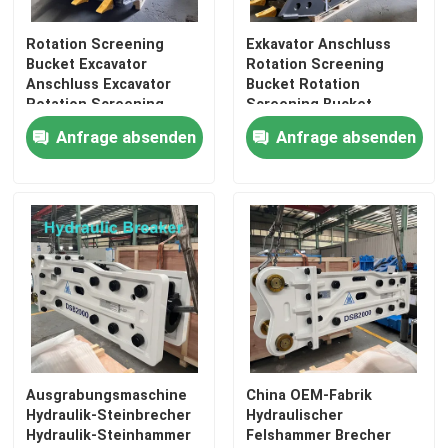
Rotation Screening
Exkavator Anschluss
Bucket Excavator
Rotation Screening
Anschluss Excavator
Bucket Rotation
Rotation Screening
Screening Bucket
Bucke Crushering
Exkavator Rotation
Anfrage absenden
Anfrage absenden
Bucket Rotation
Screening Bucke
Screening Fabrik guter
Crusher Warmverkauf
Preis gute Menge zum
Verkauf geeigneter
Excavator
Ausgrabungsmaschine
China OEM-Fabrik
Hydraulik-Steinbrecher
Hydraulischer
Hydraulik-Steinhammer
Felshammer Brecher