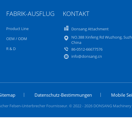
FABRIK-AUSFLUG
KONTAKT
Product Line
Donsang Attachment
NO.388 Xinfeng Rd Wuzhong, Suzh
OEM / ODM
China
R & D
86-0512-66677576
info@donsang.cn
Sitemap
Datenschutz-Bestimmungen
Mobile Sei
scher Felsen-Unterbrecher Fournisseur. © 2022 - 2026 DONSANG Machinery Co